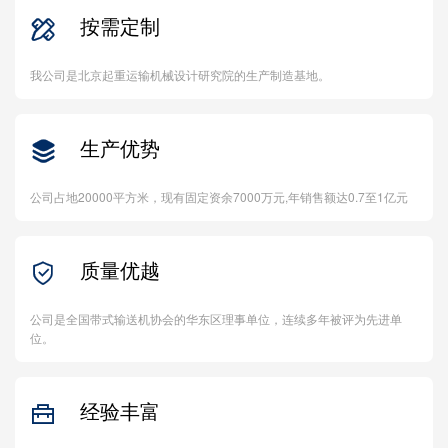
按需定制

我公司是北京起重运输机械设计研究院的生产制造基地。
生产优势

公司占地20000平方米，现有固定资余7000万元,年销售额达0.7至1亿元
质量优越

公司是全国带式输送机协会的华东区理事单位，连续多年被评为先进单
位。
经验丰富
