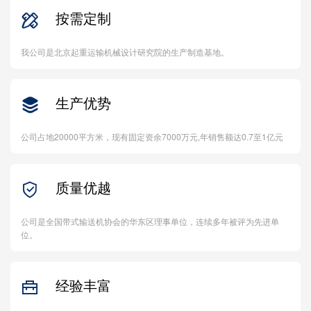
按需定制

我公司是北京起重运输机械设计研究院的生产制造基地。
生产优势

公司占地20000平方米，现有固定资余7000万元,年销售额达0.7至1亿元
质量优越

公司是全国带式输送机协会的华东区理事单位，连续多年被评为先进单
位。
经验丰富
